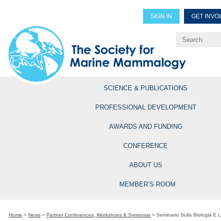
SIGN IN
GET INVO
Renew Members
Explore Professional Opportun
SCIENCE & PUBLICATIONS
PROFESSIONAL DEVELOPMENT
AWARDS AND FUNDING
CONFERENCE
ABOUT US
MEMBER’S ROOM
Home
>
News
>
Partner Conferences, Workshops & Symposia
>
Seminario Sulla Biologia E 